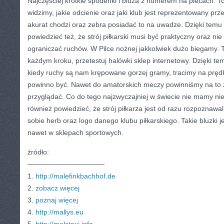
Najczęściej krótkie spodenki i bluza z numerem na plecach. T
widzimy, jakie odcienie oraz jaki klub jest reprezentowany prz
akurat chodzi oraz zebra posiadać to na uwadze. Dzięki temu
powiedzieć też, że strój piłkarski musi być praktyczny oraz n
ograniczać ruchów. W Pilce nożnej jakkolwiek dużo biegamy. 
każdym kroku, przetestuj halówki sklep internetowy. Dzięki 
kiedy ruchy są nam krępowane gorzej gramy, tracimy na prędk
powinno być. Nawet do amatorskich meczy powinniśmy na to 
przyglądać. Co do tego najzwyczajniej w świecie nie mamy 
również powiedzieć, że strój piłkarza jest od razu rozpoznaw
sobie herb oraz logo danego klubu piłkarskiego. Takie bluzki 
nawet w sklepach sportowych.
źródło:
———————————
1.
http://malefinkbachhof.de
2.
zobacz więcej
3.
poznaj więcej
4.
http://mallys.eu