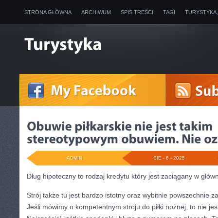
STRONA GŁÓWNA
ARCHIWUM
SPIS TREŚCI
TAGI
TURYSTYKA
ADMIN
SIE - 6 - 2025
Dług hipoteczny to rodzaj kredytu który jest zaciągany w głó
Strój także tu jest bardzo istotny oraz wybitnie powszechnie
Jeśli mówimy o kompetentnym stroju do piłki nożnej, to nie jes