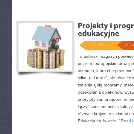
ADMIN
LUT - 
To autorski magazyn poświęco
polskim, europejskim oraz gl
osobach, które chcą rozumieć 
tylko „tu i teraz”, ale również
zmieniają się programy, meto
oczekiwania opiekunów, wyz
priorytety samorządów. To mi
łączyć codzienność szkolną z a
różnych krajów przekładać n
Edukacja na świecie
[ Read M