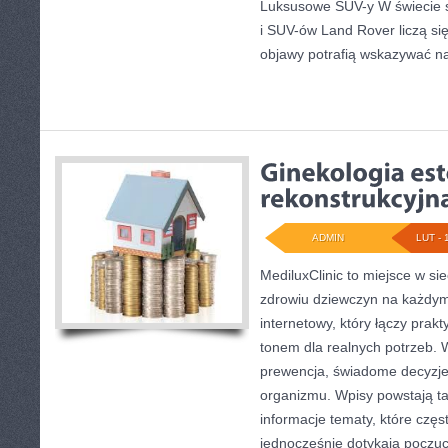
Luksusowe SUV-y W świecie 
i SUV-ów Land Rover liczą si
objawy potrafią wskazywać na
ADMIN
LUT - 
MediluxClinic to miejsce w si
zdrowiu dziewczyn na każdym 
internetowy, który łączy prak
tonem dla realnych potrzeb. W
prewencja, świadome decyzj
organizmu. Wpisy powstają t
informacje tematy, które częs
jednocześnie dotykają poczu