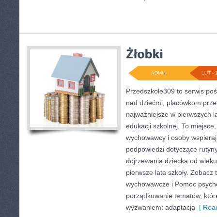
ADMIN
LUT - 
Przedszkole309 to serwis po
nad dziećmi, placówkom prze
najważniejsze w pierwszych l
edukacji szkolnej. To miejsce
wychowawcy i osoby wspieraj
podpowiedzi dotyczące rutyn
dojrzewania dziecka od wiek
pierwsze lata szkoły. Zobacz
wychowawcze i Pomoc psychol
porządkowanie tematów, które 
wyzwaniem: adaptacja
[ Read