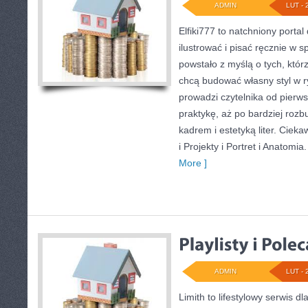
ADMIN
LUT - 
Elfiki777 to natchniony portal
ilustrować i pisać ręcznie w 
powstało z myślą o tych, którz
chcą budować własny styl w r
prowadzi czytelnika od pierw
praktykę, aż po bardziej roz
kadrem i estetyką liter. Cieka
i Projekty i Portret i Anatomi
More ]
ADMIN
LUT - 
Limith to lifestylowy serwis d