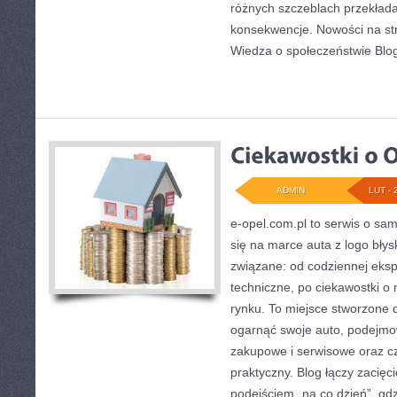
różnych szczeblach przekłada
konsekwencje. Nowości na str
Wiedza o społeczeństwie Blo
ADMIN
LUT - 
e-opel.com.pl to serwis o sa
się na marce auta z logo błys
związane: od codziennej ekspl
techniczne, po ciekawostki o
rynku. To miejsce stworzone 
ogarnąć swoje auto, podejmow
zakupowe i serwisowe oraz cz
praktyczny. Blog łączy zacię
podejściem „na co dzień”, gdzi