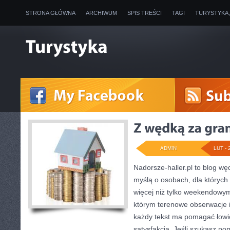
STRONA GŁÓWNA
ARCHIWUM
SPIS TREŚCI
TAGI
TURYSTYKA
ADMIN
LUT - 
Nadorsze-haller.pl to blog węd
myślą o osobach, dla których 
więcej niż tylko weekendowym
którym terenowe obserwacje 
każdy tekst ma pomagać łowić
satysfakcją. Jeśli szukasz p