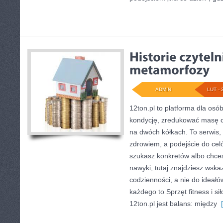
ADMIN
LUT - 
12ton.pl to platforma dla os
kondycję, zredukować masę ci
na dwóch kółkach. To serwis, 
zdrowiem, a podejście do celó
szukasz konkretów albo chc
nawyki, tutaj znajdziesz ws
codzienności, a nie do ideałó
każdego to Sprzęt fitness i s
12ton.pl jest balans: między
[