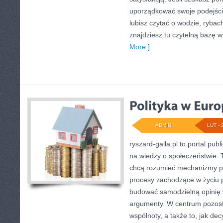
uporządkować swoje podejście
lubisz czytać o wodzie, rybach
znajdziesz tu czytelną bazę 
More ]
ADMIN
LUT - 
ryszard-galla.pl to portal publ
na wiedzy o społeczeństwie. T
chcą rozumieć mechanizmy pa
procesy zachodzące w życiu 
budować samodzielną opinię w
argumenty. W centrum pozosta
wspólnoty, a także to, jak d