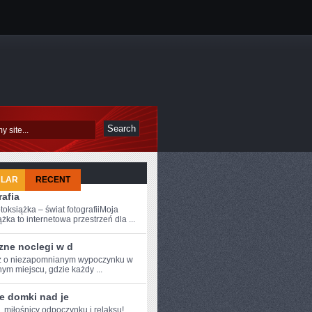
ULAR
RECENT
afia
toksiążka – świat fotografiiMoja
żka to internetowa przestrzeń dla ...
zne noclegi w d
z o niezapomnianym wypoczynku w
ym miejscu, gdzie każdy ...
e domki nad je
, miłośnicy odpoczynku i relaksu!⁢