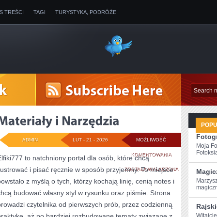
IS TREŚCI
TAGI
TURYSTYKA, PODRÓŻE
POP
Fotogr
ADMIN
LUT - 21 - 2026
MOŻLIWOŚĆ
Moja Fo
Fotoksią
MATERIAŁY
KOMENTOWANIA
Elfiki777 to natchniony portal dla osób, które chcą
ilustrować i pisać ręcznie w sposób przyjemny. To miejsce
I
ZOSTAŁA WYŁĄCZONA
Magic
powstało z myślą o tych, którzy kochają linię, cenią notes i
Marzys
NARZĘDZIA
magiczn
chcą budować własny styl w rysunku oraz piśmie. Strona
prowadzi czytelnika od pierwszych prób, przez codzienną
Rajski
praktykę, aż po bardziej rozbudowane tematy związane z
Witajcie