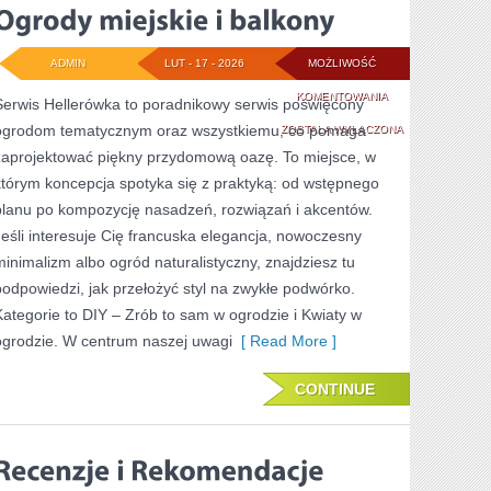
ADMIN
LUT - 17 - 2026
MOŻLIWOŚĆ
OGRODY
KOMENTOWANIA
Serwis Hellerówka to poradnikowy serwis poświęcony
ogrodom tematycznym oraz wszystkiemu, co pomaga
MIEJSKIE
ZOSTAŁA WYŁĄCZONA
zaprojektować piękny przydomową oazę. To miejsce, w
I
którym koncepcja spotyka się z praktyką: od wstępnego
BALKONY
planu po kompozycję nasadzeń, rozwiązań i akcentów.
Jeśli interesuje Cię francuska elegancja, nowoczesny
minimalizm albo ogród naturalistyczny, znajdziesz tu
podpowiedzi, jak przełożyć styl na zwykłe podwórko.
Kategorie to DIY – Zrób to sam w ogrodzie i Kwiaty w
ogrodzie. W centrum naszej uwagi
[ Read More ]
CONTINUE