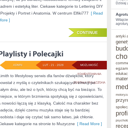
Dzisiaj 
kadrem i estetyką liter. Ciekawe kategorie to Lettering DIY
i Projekty i Portret i Anatomia. W centrum Elfiki777
[ Read
Agrotu
More ]
Witajci
agrotury
CONTINUE
antyki
genet
bud
cho
comme
ADMIN
LUT - 21 - 2026
MOŻLIWOŚĆ
egzam
edukac
PLAYLISTY
KOMENTOWANIA
Limith to lifestylowy serwis dla fanów dźwięków, który
mater
powstał z myślą o czytelnikach szukających emocji po
I
ZOSTAŁA WYŁĄCZONA
med
całym dniu, ale też o tych, którzy chcą być na bieżąco. To
POLECAJKI
motoryz
miejsce, w którym brzmienia spotykają się z opowieściami,
przyr
a nowości łączą się z klasyką. Całość ma charakter bez
społec
nadęcia, dzięki czemu muzyka staje się tu bardziej
prof
osobista i daje się czytać tak samo łatwo, jak chłonie.
psycholo
Ciekawe kategorie na stronie to Muzyczne
[ Read More ]
rece