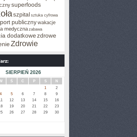
superfoods
czny
oła
szpital
sztuka cyfrowa
port publiczny
wakacje
za medyczna
zabawa
cia dodatkowe
zdrowe
Zdrowie
enie
SIERPIEŃ 2026
W
Ś
C
P
S
N
1
2
4
5
6
7
8
9
11
12
13
14
15
16
18
19
20
21
22
23
25
26
27
28
29
30