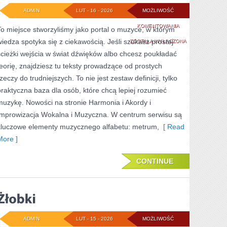
ADMIN
LUT - 16 - 2026
MOŻLIWOŚĆ
RECENZJE
KOMENTOWANIA
To miejsce stworzyliśmy jako portal o muzyce, w którym
wiedza spotyka się z ciekawością. Jeśli szukasz prostej
I
ZOSTAŁA WYŁĄCZONA
ścieżki wejścia w świat dźwięków albo chcesz poukładać
REKOMENDACJE
teorię, znajdziesz tu teksty prowadzące od prostych
zeczy do trudniejszych. To nie jest zestaw definicji, tylko
praktyczna baza dla osób, które chcą lepiej rozumieć
muzykę. Nowości na stronie Harmonia i Akordy i
Improwizacja Wokalna i Muzyczna. W centrum serwisu są
kluczowe elementy muzycznego alfabetu: metrum,
[ Read
More ]
CONTINUE
ADMIN
LUT - 15 - 2026
MOŻLIWOŚĆ