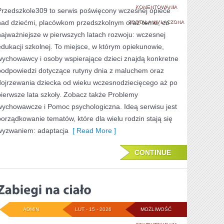
ŻŁOBKI
KOMENTOWANIA
Przedszkole309 to serwis poświęcony wczesnej opiece
nad dziećmi, placówkom przedszkolnym oraz temu, co
ZOSTAŁA WYŁĄCZONA
najważniejsze w pierwszych latach rozwoju: wczesnej
edukacji szkolnej. To miejsce, w którym opiekunowie,
wychowawcy i osoby wspierające dzieci znajdą konkretne
podpowiedzi dotyczące rutyny dnia z maluchem oraz
dojrzewania dziecka od wieku wczesnodziecięcego aż po
pierwsze lata szkoły. Zobacz także Problemy
wychowawcze i Pomoc psychologiczna. Ideą serwisu jest
porządkowanie tematów, które dla wielu rodzin stają się
wyzwaniem: adaptacja
[ Read More ]
CONTINUE
ADMIN
LUT - 15 - 2026
MOŻLIWOŚĆ
ZABIEGI