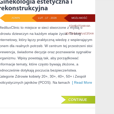
ADMIN
LUT - 17 - 2026
MOŻLIWOŚĆ
GINEKOLOGIA
KOMENTOWANIA
MediluxClinic to miejsce w sieci stworzone z myślą o
zdrowiu dziewczyn na każdym etapie życia. To blog
ESTETYCZNA
ZOSTAŁA WYŁĄCZONA
internetowy, który łączy praktyczną wiedzę z wspierającym
I
tonem dla realnych potrzeb. W centrum tej przestrzeni stoi
REKONSTRUKCYJ
prewencja, świadome decyzje oraz poznawanie sygnałów
organizmu. Wpisy powstają tak, aby porządkować
informacje tematy, które często bywają złożone, a
jednocześnie dotykają poczucia bezpieczeństwa.
Kategorie Zdrowie kobiety 20+, 30+, 40+, 50+ i Zespół
policystycznych jajników (PCOS). Na łamach
[ Read More
CONTINUE