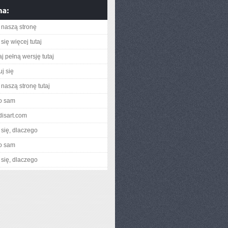
naszą stronę
się więcej tutaj
j pełną wersję tutaj
j się
naszą stronę tutaj
o sam
ndisart.com
się, dlaczego
o sam
się, dlaczego