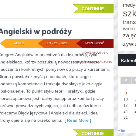
medy
CONTINUE
szk
trans
wied
zaję
żywi
ADMIN
LUT - 20 - 2026
MOŻLIWOŚĆ
ANGIELSKI
KOMENTOWANIA
Kongres Anglistów to przestrzeń dla lektorów języka
angielskiego, którzy poszukują nowoczesnych metod
W
ZOSTAŁA WYŁĄCZONA
nauczania i konkretnych pomysłów do pracy z kursantami.
PODRÓŻY
Strona powstała z myślą o osobach, które ciągle
P
podnoszą kompetencje i traktują dydaktykę jako ciągłe
doskonalenie. To punkt styku teorii i praktyki, gdzie
3
pierwszoplanowa jest realny postęp oraz komfort pracy
10
zarówno prowadzących zajęcia, jak i odbiorców kursu.
17
24
Polecamy Błędy językowe i Angielski dla dzieci. Idea
31
strony opiera się na przekonaniu,
[ Read More ]
« lip
CONTINUE