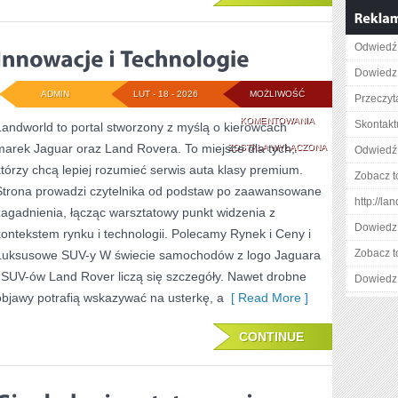
Odwiedź 
Dowiedz 
ADMIN
LUT - 18 - 2026
MOŻLIWOŚĆ
Przeczyta
INNOWACJE
KOMENTOWANIA
Skontaktu
Landworld to portal stworzony z myślą o kierowcach
marek Jaguar oraz Land Rovera. To miejsce dla tych,
I
ZOSTAŁA WYŁĄCZONA
Odwiedź 
którzy chcą lepiej rozumieć serwis auta klasy premium.
TECHNOLOGIE
Zobacz t
Strona prowadzi czytelnika od podstaw po zaawansowane
http://la
zagadnienia, łącząc warsztatowy punkt widzenia z
Dowiedz 
kontekstem rynku i technologii. Polecamy Rynek i Ceny i
Zobacz t
Luksusowe SUV-y W świecie samochodów z logo Jaguara
i SUV-ów Land Rover liczą się szczegóły. Nawet drobne
Dowiedz 
objawy potrafią wskazywać na usterkę, a
[ Read More ]
CONTINUE