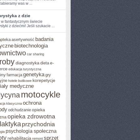
zabieramy​ was w ...
rystyka z dzie
e w fantastycznym świecie
styki z dziećmi! Jeśli szukacie‌ ...
badania
apteka
asertywność
yczne
biotechnologia
ownictwo
car sharing
roby
diagnostyka
e-
dieta
rce
edukacja turystyczna
genetyka
iny
farmacja
gry
korepetycje
yjne
hotele butikowe
iały medyczne
motocykle
ycyna
ochrona
acja klasyczna
ody
opieka
odchudzanie
opieka zdrowotna
zna
ilaktyka
przychodnia
psychologia społeczna
gia
pty
sprzęt
rehabilitacja
remont