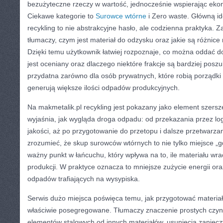
bezużyteczne rzeczy w wartość, jednocześnie wspierając ek
Ciekawe kategorie to
Surowce wtórne
i Zero waste. Główną ide
recykling to nie abstrakcyjne hasło, ale codzienna praktyka. Z
tłumaczy, czym jest materiał do odzysku oraz jakie są różnic
Dzięki temu użytkownik łatwiej rozpoznaje, co można oddać do
jest oceniany oraz dlaczego niektóre frakcje są bardziej posz
przydatna zarówno dla osób prywatnych, które robią porządki w 
generują większe ilości odpadów produkcyjnych.
Na makmetalik.pl recykling jest pokazany jako element szers
wyjaśnia, jak wygląda droga odpadu: od przekazania przez log
jakości, aż po przygotowanie do przetopu i dalsze przetwarz
zrozumieć, że skup surowców wtórnych to nie tylko miejsce „gd
ważny punkt w łańcuchu, który wpływa na to, ile materiału wr
produkcji. W praktyce oznacza to mniejsze zużycie energii oraz
odpadów trafiających na wysypiska.
Serwis dużo miejsca poświęca temu, jak przygotować materiał
właściwie posegregowane. Tłumaczy znaczenie prostych czynn
elementów stalowych od innych materiałów, usunięcia zaniec