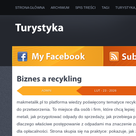
STRONA GŁÓWNA
ARCHIWUM
SPIS TREŚCI
TAGI
TURYSTYKA
ADMIN
LUT - 23 - 2026
makmetalik.pl to platforma wiedzy poświęcony tematyce recykl
do przetworzenia. To miejsce dla osób i firm, które chcą lepiej
metali, jak przygotować odpady do sprzedaży, jak przebiega 
dlaczego właściwe postępowanie z odpadami ma znaczenie zar
dla opłacalności. Strona skupia się na praktyce: pokazuje, jak