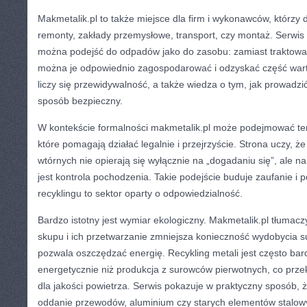
Makmetalik.pl to także miejsce dla firm i wykonawców, którzy d
remonty, zakłady przemysłowe, transport, czy montaż. Serwi
można podejść do odpadów jako do zasobu: zamiast traktować 
można je odpowiednio zagospodarować i odzyskać część wart
liczy się przewidywalność, a także wiedza o tym, jak prowad
sposób bezpieczny.
W kontekście formalności makmetalik.pl może podejmować tem
które pomagają działać legalnie i przejrzyście. Strona uczy, ż
wtórnych nie opierają się wyłącznie na „dogadaniu się”, ale n
jest kontrola pochodzenia. Takie podejście buduje zaufanie i 
recyklingu to sektor oparty o odpowiedzialność.
Bardzo istotny jest wymiar ekologiczny. Makmetalik.pl tłumacz
skupu i ich przetwarzanie zmniejsza konieczność wydobycia s
pozwala oszczędzać energię. Recykling metali jest często bar
energetycznie niż produkcja z surowców pierwotnych, co przek
dla jakości powietrza. Serwis pokazuje w praktyczny sposób,
oddanie przewodów, aluminium czy starych elementów stalow