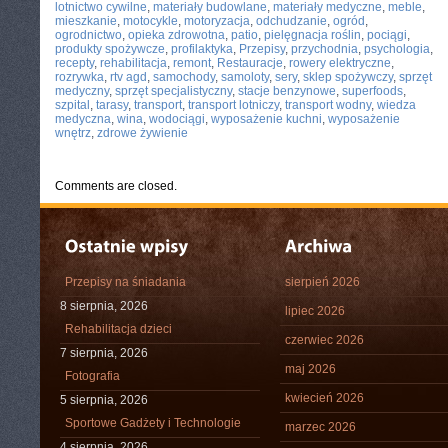
lotnictwo cywilne
,
materiały budowlane
,
materiały medyczne
,
meble
,
mieszkanie
,
motocykle
,
motoryzacja
,
odchudzanie
,
ogród
,
ogrodnictwo
,
opieka zdrowotna
,
patio
,
pielęgnacja roślin
,
pociągi
,
produkty spożywcze
,
profilaktyka
,
Przepisy
,
przychodnia
,
psychologia
,
recepty
,
rehabilitacja
,
remont
,
Restauracje
,
rowery elektryczne
,
rozrywka
,
rtv agd
,
samochody
,
samoloty
,
sery
,
sklep spożywczy
,
sprzęt
medyczny
,
sprzęt specjalistyczny
,
stacje benzynowe
,
superfoods
,
szpital
,
tarasy
,
transport
,
transport lotniczy
,
transport wodny
,
wiedza
medyczna
,
wina
,
wodociągi
,
wyposażenie kuchni
,
wyposażenie
wnętrz
,
zdrowe żywienie
Comments are closed.
Przepisy na śniadania
sierpień 2026
8 sierpnia, 2026
lipiec 2026
Rehabilitacja dzieci
czerwiec 2026
7 sierpnia, 2026
maj 2026
Fotografia
kwiecień 2026
5 sierpnia, 2026
Sportowe Gadżety i Technologie
marzec 2026
4 sierpnia, 2026