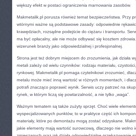
większy efekt w postaci ograniczenia marnowania zasobów.
Makmetalik.pl porusza również temat bezpieczeństwa. Przy p
wtórnymi ważne są podstawowe zasady: odpowiednie rękawice
krawędziach, rozsądne podejście do ciężaru i transportu. Ser
ma być opłacalny, ale nie może odbywać się kosztem zdrowia.
wizerunek branży jako odpowiedzialnej i profesjonalnej.
Strona jest też dobrym miejscem do zrozumienia, jak działa w
metali zależy od wielu czynników: rodzaju materiału, czystości,
rynkowej. Makmetalik.pl pomaga czytelnikowi zrozumieć, dla
metalu może mieć inną wartość w różnych momentach, i dlac
potrafi znacząco poprawić wynik. Serwis uczy patrzeć na sku
rynek, w którym liczą się powtarzalność, a nie tylko „waga”.
Ważnym tematem są także zużyty sprzęt. Choć wiele elementów
wyspecjalizowanych punktów, to w praktyce część ich kompon
materiały, które po demontażu mogą zostać odzyskane. Makme
jakie elementy mają wartość surowcową, dlaczego nie wolno
zmieszanych oraz jak działa odpowiedzialne przekazywanie s