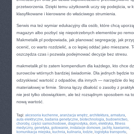
przetworzenia. Dzięki temu użytkownik uczy się podejścia, w
klasyfikowane i kierowane do właściwego strumienia.
Serwis ma też wymiar edukacyjny dla osób, które chcą uporz
magazyn albo pozbyć się niepotrzebnych elementów po remo
Makmetalik.pl podpowiada, jak planować segregację, jak przyg
ocenić, co warto rozdzielić, a co lepiej oddać jako mieszane. 
oszczędza czas i pozwala podejmować decyzje bez stresu.
makmetalik.pl to zatem kompendium dla każdego, kto chce dzi
surowców wtórnych bardziej świadomie. Dla jednych będzie to 
odzyskiwać wartość z odpadów, dla innych — narzędzie do lep
materiałowej w firmie. Strona łączy dbałość o zasoby z praktyk
nie jest tylko obowiązkiem, ale też rozsądnym sposobem na t
nową wartość.
CATEGORIES:
TURYSTYKA, PODRÓŻE
Tagi:
akcesoria kuchenne
,
aranżacja wnętrz
,
architektura
,
armatura
,
auta elektryczne
,
badania genetyczne
,
biotechnologia
,
budownictwo
,
choroby
,
części samochodowe
,
diagnostyka
,
dom
,
elektryka
,
fitness
medyczny
,
genetyka
,
gotowanie
,
instalacje domowe
,
jachty
,
kawiarnie
,
komunikacja miejska
,
kuchnia
,
kulinaria
,
łodzie
,
logistyka transportu
,