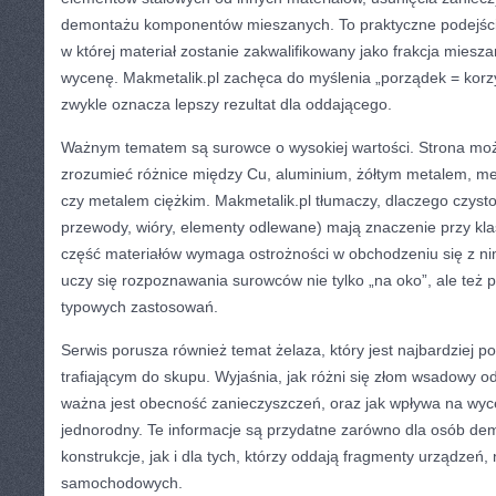
demontażu komponentów mieszanych. To praktyczne podejści
w której materiał zostanie zakwalifikowany jako frakcja miesz
wycenę. Makmetalik.pl zachęca do myślenia „porządek = korz
zwykle oznacza lepszy rezultat dla oddającego.
Ważnym tematem są surowce o wysokiej wartości. Strona mo
zrozumieć różnice między Cu, aluminium, żółtym metalem, me
czy metalem ciężkim. Makmetalik.pl tłumaczy, dlaczego czysto
przewody, wióry, elementy odlewane) mają znaczenie przy klas
część materiałów wymaga ostrożności w obchodzeniu się z nim
uczy się rozpoznawania surowców nie tylko „na oko”, ale też p
typowych zastosowań.
Serwis porusza również temat żelaza, który jest najbardziej
trafiającym do skupu. Wyjaśnia, jak różni się złom wsadowy o
ważna jest obecność zanieczyszczeń, oraz jak wpływa na wycen
jednorodny. Te informacje są przydatne zarówno dla osób de
konstrukcje, jak i dla tych, którzy oddają fragmenty urządzeń,
samochodowych.