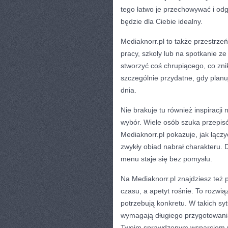
tego łatwo je przechowywać i odg
będzie dla Ciebie idealny.
Mediaknorr.pl to także przestrze
pracy, szkoły lub na spotkanie z
stworzyć coś chrupiącego, co znik
szczególnie przydatne, gdy plan
dnia.
Nie brakuje tu również inspiracji
wybór. Wiele osób szuka przepis
Mediaknorr.pl pokazuje, jak łąc
zwykły obiad nabrał charakteru. D
menu staje się bez pomysłu.
Na Mediaknorr.pl znajdziesz też 
czasu, a apetyt rośnie. To rozwi
potrzebują konkretu. W takich syt
wymagają długiego przygotowania
Twoim sprawdzonym wsparciem w d