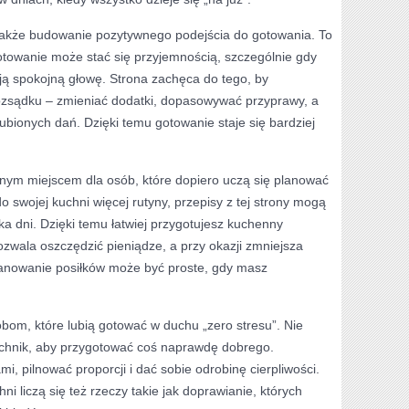
także budowanie pozytywnego podejścia do gotowania. To
otowanie może stać się przyjemnością, szczególnie gdy
ją spokojną głowę. Strona zachęca do tego, by
zsądku – zmieniać dodatki, dopasowywać przyprawy, a
ubionych dań. Dzięki temu gotowanie staje się bardziej
tnym miejscem dla osób, które dopiero uczą się planować
do swojej kuchni więcej rutyny, przepisy z tej strony mogą
ka dni. Dzięki temu łatwiej przygotujesz kuchenny
zwala oszczędzić pieniądze, a przy okazji zmniejsza
lanowanie posiłków może być proste, gdy masz
obom, które lubią gotować w duchu „zero stresu”. Nie
chnik, aby przygotować coś naprawdę dobrego.
, pilnować proporcji i dać sobie odrobinę cierpliwości.
ni liczą się też rzeczy takie jak doprawianie, których