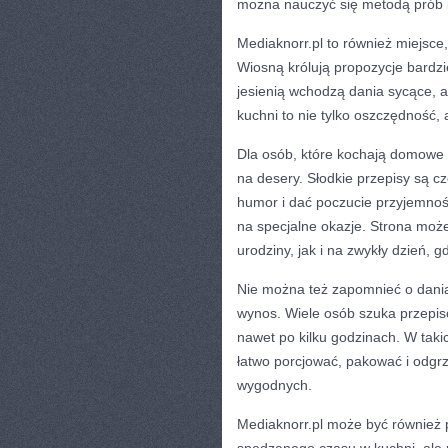
można nauczyć się metodą prób i
Mediaknorr.pl to również miejsc
Wiosną królują propozycje bardzie
jesienią wchodzą dania sycące, a
kuchni to nie tylko oszczędność, 
Dla osób, które kochają domowe 
na desery. Słodkie przepisy są c
humor i dać poczucie przyjemnośc
na specjalne okazje. Strona mo
urodziny, jak i na zwykły dzień, 
Nie można też zapomnieć o daniac
wynos. Wiele osób szuka przepis
nawet po kilku godzinach. W taki
łatwo porcjować, pakować i odgrz
wygodnych.
Mediaknorr.pl może być również 