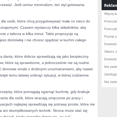
rzewać. Jeśli cenisz minimalizm, ten styl gotowania
Więcej tu
ń dla osób, które chcą przygotowywać małe co nieco do
Przeczyt
e znajomymi. Czasem wystarczy kilka składników, aby
Przeczyta
nie z talerza w kilka minut. Takie propozycje są
Poznaj s
ujesz domówkę i nie chcesz spędzać w kuchni całego
Dowiedz 
Otwórz, 
 na dania, które dobrze sprawdzają się jako bezpieczny
Dowiedz 
ów, które są sprawdzone, a jednocześnie nie są nudne.
Nie zwlek
zyć domowe smaki z drobnymi urozmaiceniami, aby nawet
Zaintry
zięki temu łatwiej uniknąć sytuacji, w której codzienne
Nie zwlek
przepisy, które pomagają ogarnąć kuchnię, gdy brakuje
ązania dla osób, które wracają zmęczone po pracy i
uacjach najlepiej sprawdzają się potrawy proste, które nie
 ani skomplikowanych technik. Strona może stać się
niach, kiedy wszystko dzieje się „na już”.