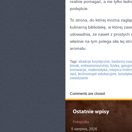
realnie pomagać, a nie tylko ładn
podejście.
To strona, do której można zaglą
kulinarną bibliotekę, w której za
udowadnia, że nawet z prostych s
właśnie na tym polega siła tej st
aromatu.
CATEGORIES:
TURYSTYKA, PODRÓŻE
Tagi:
atrakcje turystyczne
,
badania na
break
,
entrepreneurship
,
fizyka
,
geogra
innowacje
,
matematyka
,
miejsca histo
staż
,
technologie edukacyjne
,
turystyk
zwiedzanie
Comments are closed.
Fotografia
5 sierpnia, 2026