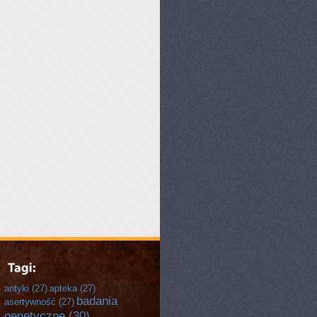
antyki
(27)
apteka
(27)
badania
asertywność
(27)
genetyczne
(30)