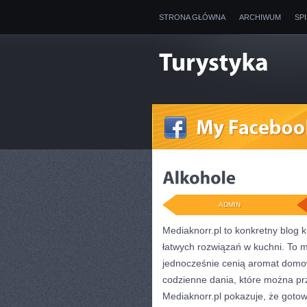
STRONA GŁÓWNA
ARCHIWUM
SP
ADMIN
Mediaknorr.pl to konkretny blog 
łatwych rozwiązań w kuchni. To m
jednocześnie cenią aromat domow
codzienne dania, które można pr
Mediaknorr.pl pokazuje, że gotow