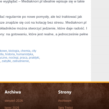
ie wyglądać – Mediaknorr.pl idealnie wpisuje się w takie
dać regularnie po nowe pomysły, ale też traktować jak
wsze znajdzie się coś na kolację bez stresu. Mediaknorr.pl
kładników można stworzyć jedzenie, które daje radość. I
rony: na gotowaniu, które jest realne, a jednocześnie pełne
ukowe
,
biologia
,
chemia
,
city
fia
,
historia
,
humanistyka
,
ryczne
,
noclegi
,
praca
,
praktyki
,
a
,
zabytki
,
zatrudnienie
,
sierpień 2026
Archiwum
lipiec 2026
Spis Treści