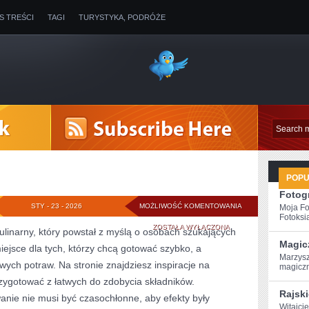
IS TREŚCI
TAGI
TURYSTYKA, PODRÓŻE
POP
Fotogr
ALKOHOLE
STY - 23 - 2026
MOŻLIWOŚĆ KOMENTOWANIA
Moja Fo
Fotoksią
ZOSTAŁA WYŁĄCZONA
kulinarny, który powstał z myślą o osobach szukających
Magic
iejsce dla tych, którzy chcą gotować szybko, a
Marzys
ych potraw. Na stronie znajdziesz inspiracje na
magiczn
zygotować z łatwych do zdobycia składników.
Rajski
anie nie musi być czasochłonne, aby efekty były
Witajcie