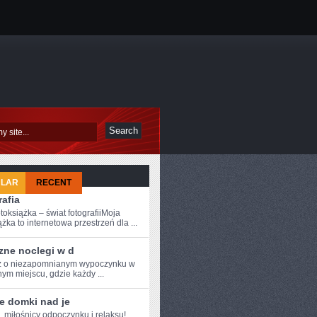
ULAR
RECENT
afia
toksiążka – świat fotografiiMoja
żka to internetowa przestrzeń dla ...
zne noclegi w d
z o niezapomnianym wypoczynku w
ym miejscu, gdzie każdy ...
e domki nad je
, miłośnicy odpoczynku i relaksu!⁢