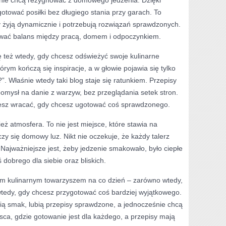
nie chcą rezygnować z domowego jedzenia. Dzięki
tować posiłki bez długiego stania przy garach. To
zy żyją dynamicznie i potrzebują rozwiązań sprawdzonych.
hować balans między pracą, domem i odpoczynkiem.
ę też wtedy, gdy chcesz odświeżyć swoje kulinarne
ym kończą się inspiracje, a w głowie pojawia się tylko
”. Właśnie wtedy taki blog staje się ratunkiem. Przepisy
mysł na danie z warzyw, bez przeglądania setek stron.
żesz wracać, gdy chcesz ugotować coś sprawdzonego.
ż atmosfera. To nie jest miejsce, które stawia na
czy się domowy luz. Nikt nie oczekuje, że każdy talerz
. Najważniejsze jest, żeby jedzenie smakowało, było ciepłe
 dobrego dla siebie oraz bliskich.
im kulinarnym towarzyszem na co dzień – zarówno wtedy,
 wtedy, gdy chcesz przygotować coś bardziej wyjątkowego.
nią smak, lubią przepisy sprawdzone, a jednocześnie chcą
jsca, gdzie gotowanie jest dla każdego, a przepisy mają