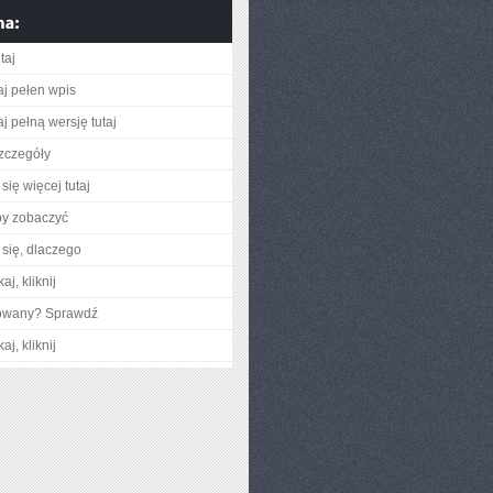
taj
aj pełen wpis
j pełną wersję tutaj
zczegóły
się więcej tutaj
by zobaczyć
się, dlaczego
aj, kliknij
gowany? Sprawdź
aj, kliknij