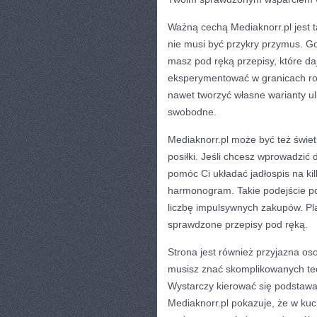
Ważną cechą Mediaknorr.pl jest 
nie musi być przykry przymus. G
masz pod ręką przepisy, które da
eksperymentować w granicach ro
nawet tworzyć własne warianty ul
swobodne.
Mediaknorr.pl może być też świe
posiłki. Jeśli chcesz wprowadzić 
pomóc Ci układać jadłospis na kil
harmonogram. Takie podejście po
liczbę impulsywnych zakupów. P
sprawdzone przepisy pod ręką.
Strona jest również przyjazna os
musisz znać skomplikowanych te
Wystarczy kierować się podstawami
Mediaknorr.pl pokazuje, że w kuch