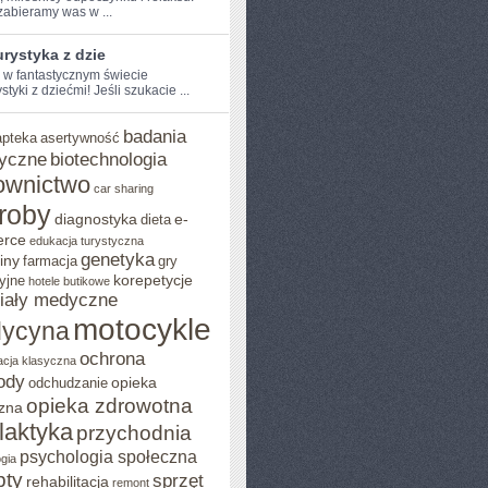
zabieramy​ was w ...
rystyka z dzie
e w fantastycznym świecie
styki z dziećmi! Jeśli szukacie‌ ...
badania
apteka
asertywność
yczne
biotechnologia
ownictwo
car sharing
roby
diagnostyka
e-
dieta
rce
edukacja turystyczna
genetyka
iny
farmacja
gry
korepetycje
yjne
hotele butikowe
iały medyczne
motocykle
ycyna
ochrona
acja klasyczna
ody
opieka
odchudzanie
opieka zdrowotna
zna
ilaktyka
przychodnia
psychologia społeczna
gia
pty
sprzęt
rehabilitacja
remont