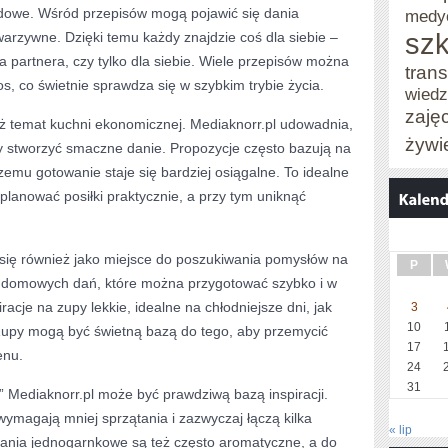
dowe. Wśród przepisów mogą pojawić się dania
medy
szk
warzywne. Dzięki temu każdy znajdzie coś dla siebie –
la partnera, czy tylko dla siebie. Wiele przepisów można
trans
s, co świetnie sprawdza się w szybkim trybie życia.
wied
zaję
 temat kuchni ekonomicznej. Mediaknorr.pl udowadnia,
żywi
by stworzyć smaczne danie. Propozycje często bazują na
emu gotowanie staje się bardziej osiągalne. To idealne
planować posiłki praktycznie, a przy tym uniknąć
 się również jako miejsce do poszukiwania pomysłów na
P
ej domowych dań, które można przygotować szybko i w
piracje na zupy lekkie, idealne na chłodniejsze dni, jak
3
10
Zupy mogą być świetną bazą do tego, aby przemycić
17
enu.
24
31
 Mediaknorr.pl może być prawdziwą bazą inspiracji.
wymagają mniej sprzątania i zazwyczaj łączą kilka
« lip
ania jednogarnkowe są też często aromatyczne, a do