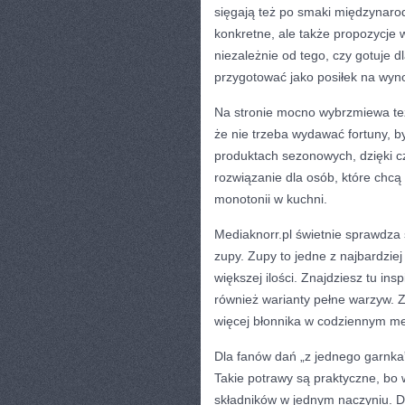
sięgają też po smaki międzynaro
konkretne, ale także propozycje 
niezależnie od tego, czy gotuje d
przygotować jako posiłek na wyno
Na stronie mocno wybrzmiewa też
że nie trzeba wydawać fortuny, 
produktach sezonowych, dzięki cz
rozwiązanie dla osób, które chcą 
monotonii w kuchni.
Mediaknorr.pl świetnie sprawdza
zupy. Zupy to jedne z najbardzi
większej ilości. Znajdziesz tu ins
również warianty pełne warzyw. 
więcej błonnika w codziennym m
Dla fanów dań „z jednego garnka”
Takie potrawy są praktyczne, bo 
składników w jednym naczyniu. D