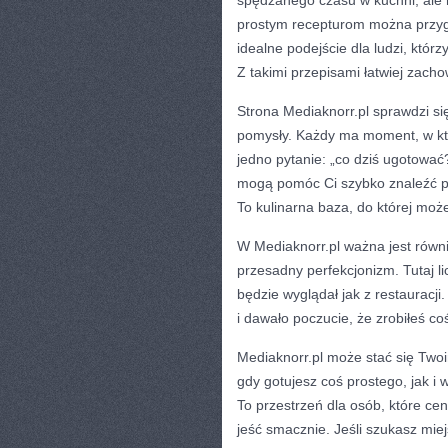
spędzanego czasu w kuchni, ale 
prostym recepturom można przygo
idealne podejście dla ludzi, któr
Z takimi przepisami łatwiej zac
Strona Mediaknorr.pl sprawdzi si
pomysły. Każdy ma moment, w któr
jedno pytanie: „co dziś ugotować?
mogą pomóc Ci szybko znaleźć po
To kulinarna baza, do której mo
W Mediaknorr.pl ważna jest równie
przesadny perfekcjonizm. Tutaj li
będzie wyglądał jak z restauracji
i dawało poczucie, że zrobiłeś coś
Mediaknorr.pl może stać się Two
gdy gotujesz coś prostego, jak i
To przestrzeń dla osób, które ce
jeść smacznie. Jeśli szukasz mie