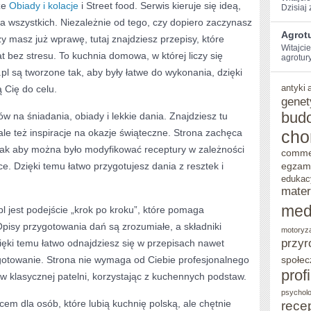
że
Obiady i kolacje
i Street food. Serwis kieruje się ideą,
Dzisiaj 
a wszystkich. Niezależnie od tego, czy dopiero zaczynasz
Agrotu
 masz już wprawę, tutaj znajdziesz przepisy, które
Witajci
t bez stresu. To kuchnia domowa, w której liczy się
agrotury
pl są tworzone tak, aby były łatwe do wykonania, dzięki
antyki
 Cię do celu.
genet
bud
w na śniadania, obiady i lekkie dania. Znajdziesz tu
ale też inspiracje na okazje świąteczne. Strona zachęca
cho
tak aby można było modyfikować receptury w zależności
comme
e. Dzięki temu łatwo przygotujesz dania z resztek i
egzam
edukac
mater
med
jest podejście „krok po kroku”, które pomaga
pisy przygotowania dań są zrozumiałe, a składniki
motoryz
przyr
ięki temu łatwo odnajdziesz się w przepisach nawet
 gotowanie. Strona nie wymaga od Ciebie profesjonalnego
społec
prof
 w klasycznej patelni, korzystając z kuchennych podstaw.
psycholo
cem dla osób, które lubią kuchnię polską, ale chętnie
rece