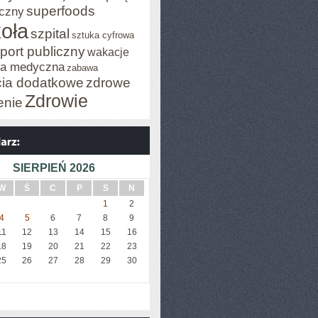
superfoods
czny
oła
szpital
sztuka cyfrowa
port publiczny
wakacje
za medyczna
zabawa
cia dodatkowe
zdrowe
Zdrowie
enie
SIERPIEŃ 2026
W
Ś
C
P
S
N
1
2
4
5
6
7
8
9
11
12
13
14
15
16
18
19
20
21
22
23
25
26
27
28
29
30