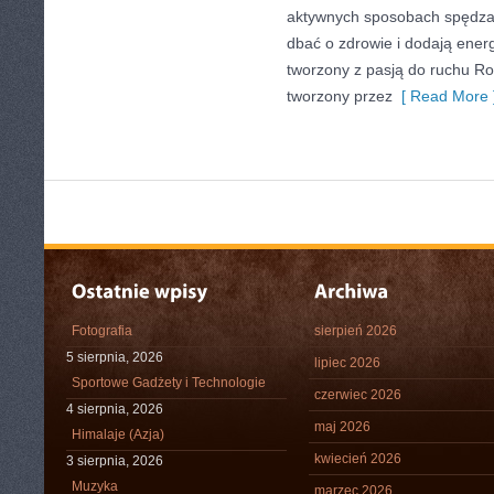
aktywnych sposobach spędza
dbać o zdrowie i dodają energi
tworzony z pasją do ruchu Rolk
tworzony przez
[ Read More 
Fotografia
sierpień 2026
5 sierpnia, 2026
lipiec 2026
Sportowe Gadżety i Technologie
czerwiec 2026
4 sierpnia, 2026
maj 2026
Himalaje (Azja)
kwiecień 2026
3 sierpnia, 2026
Muzyka
marzec 2026