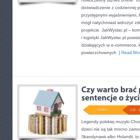
nowoczesny biznes online. To
doświadczenie z codziennej pr
przystępnymi wyjaśnieniami, 
mógł natychmiast wdrożyć zd
projekcie. JakWyslac.pl – ko
i logistyki JakWyslac.pl pows
działających w e-commerce, 
powierzchownych
[ Read Mor
ADMIN
LIS - 
Legendy polskiej muzyki Choć
dzieci nie są tak mocno zamoż
Skandynawii albo Holandii, t