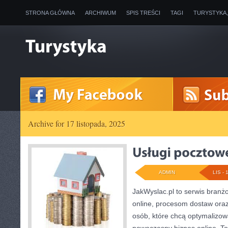
STRONA GŁÓWNA
ARCHIWUM
SPIS TREŚCI
TAGI
TURYSTYKA
Archive for 17 listopada, 2025
ADMIN
LIS - 
JakWyslac.pl to serwis bran
online, procesom dostaw ora
osób, które chcą optymalizow