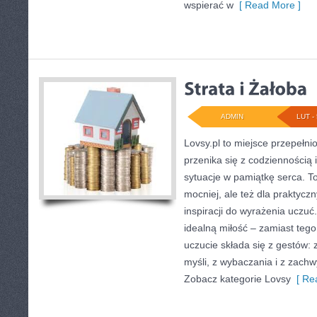
wspierać w
[ Read More ]
ADMIN
LUT - 
Lovsy.pl to miejsce przepełni
przenika się z codziennością 
sytuacje w pamiątkę serca. To
mocniej, ale też dla praktycz
inspiracji do wyrażenia uczuć.
idealną miłość – zamiast teg
uczucie składa się z gestów:
myśli, z wybaczania i z zachw
Zobacz kategorie Lovsy
[ Rea