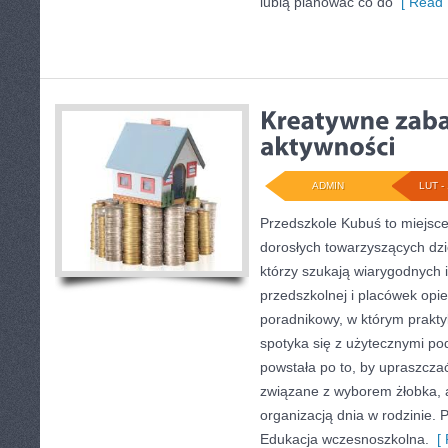
lubią planować co do
[ Read 
ADMIN
LUT - 
Przedszkole Kubuś to miejsce
dorosłych towarzyszących dzi
którzy szukają wiarygodnych i
przedszkolnej i placówek opi
poradnikowy, w którym prakty
spotyka się z użytecznymi po
powstała po to, by upraszczać
związane z wyborem żłobka, a
organizacją dnia w rodzinie. 
Edukacja wczesnoszkolna.
[ 