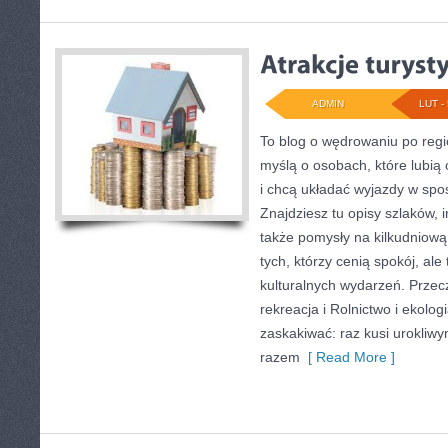
ADMIN
LUT - 
To blog o wędrowaniu po regi
myślą o osobach, które lubią
i chcą układać wyjazdy w sp
Znajdziesz tu opisy szlaków, 
także pomysły na kilkudniową
tych, którzy cenią spokój, ale
kulturalnych wydarzeń. Przecz
rekreacja i Rolnictwo i ekolog
zaskakiwać: raz kusi urokliw
razem
[ Read More ]