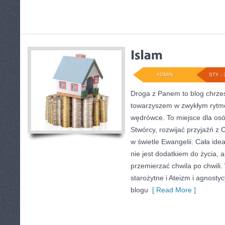
ADMIN
STY - 
Droga z Panem to blog chrześ
towarzyszem w zwykłym rytme
wędrówce. To miejsce dla osó
Stwórcy, rozwijać przyjaźń z
w świetle Ewangelii. Cała idea
nie jest dodatkiem do życia, 
przemierzać chwila po chwili.
starożytne i Ateizm i agnost
blogu
[ Read More ]