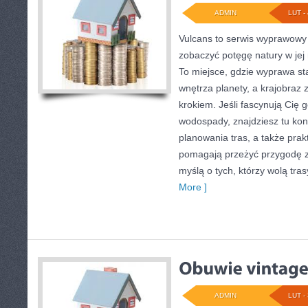
ADMIN
LUT - 
Vulcans to serwis wyprawowy 
zobaczyć potęgę natury w jej 
To miejsce, gdzie wyprawa sta
wnętrza planety, a krajobraz 
krokiem. Jeśli fascynują Cię g
wodospady, znajdziesz tu ko
planowania tras, a także pra
pomagają przeżyć przygodę z
myślą o tych, którzy wolą tr
More ]
ADMIN
LUT - 