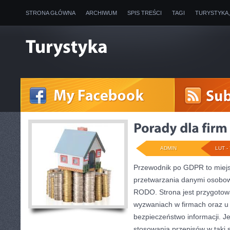
STRONA GŁÓWNA
ARCHIWUM
SPIS TREŚCI
TAGI
TURYSTYKA
ADMIN
LUT - 
Przewodnik po GDPR to miejsc
przetwarzania danymi osobow
RODO. Strona jest przygotow
wyzwaniach w firmach oraz u
bezpieczeństwo informacji. Je
stosowania przepisów w taki 