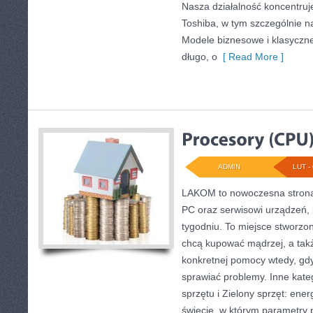
Nasza działalność koncentruj
Toshiba, w tym szczególnie na 
Modele biznesowe i klasyczne
długo, o
[ Read More ]
ADMIN
LUT - 
LAKOM to nowoczesna stron
PC oraz serwisowi urządzeń,
tygodniu. To miejsce stworzo
chcą kupować mądrzej, a takż
konkretnej pomocy wtedy, gd
sprawiać problemy. Inne kate
sprzętu i Zielony sprzęt: ene
świecie, w którym parametry 