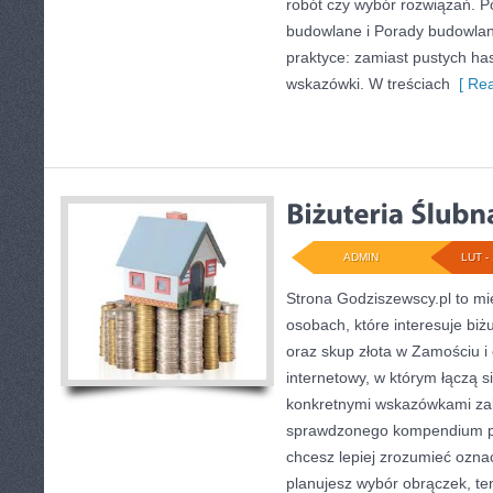
robót czy wybór rozwiązań. P
budowlane i Porady budowlane
praktyce: zamiast pustych has
wskazówki. W treściach
[ Rea
ADMIN
LUT - 
Strona Godziszewscy.pl to mi
osobach, które interesuje biżu
oraz skup złota w Zamościu i 
internetowy, w którym łączą s
konkretnymi wskazówkami zak
sprawdzonego kompendium po 
chcesz lepiej zrozumieć ozna
planujesz wybór obrączek, ten