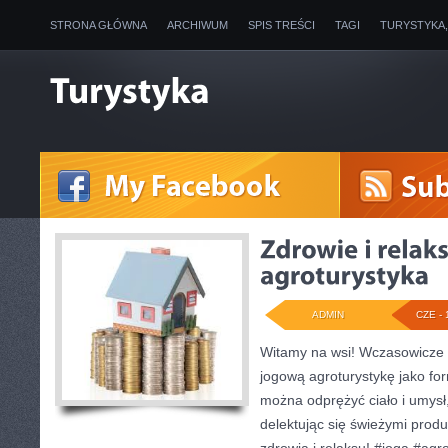
STRONA GŁÓWNA
ARCHIWUM
SPIS TREŚCI
TAGI
TURYSTYKA
ADMIN
CZE - 
Witamy na wsi! Wczasowicze c
jogową agroturystykę jako for
można odprężyć ciało i umysł,
delektując się świeżymi produ