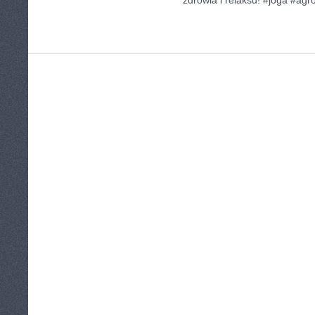
zdrowia i relaksu! #joga #agr