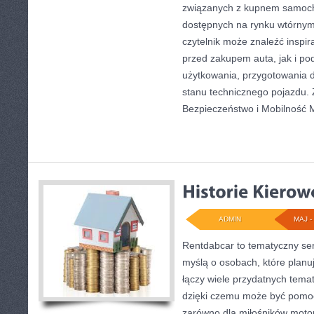
związanych z kupnem samoch
dostępnych na rynku wtórnym
czytelnik może znaleźć inspi
przed zakupem auta, jak i p
użytkowania, przygotowania 
stanu technicznego pojazdu.
Bezpieczeństwo i Mobilność 
ADMIN
MAJ - 
Rentdabcar to tematyczny ser
myślą o osobach, które planu
łączy wiele przydatnych tema
dzięki czemu może być pom
zarówno dla miłośników motoryz