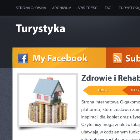
STRONA GŁÓWNA
ARCHIWUM
SPIS TREŚCI
TAGI
TURYSTYKA
ADMIN
MAJ - 
Strona internetowa Olgakomo
platforma, które zestawia za
inspiracji dla kobiet oraz użyt
Czytelnicy mogą znaleźć tutaj
ułatwiają w codziennym funkc
internetowy została opracowa