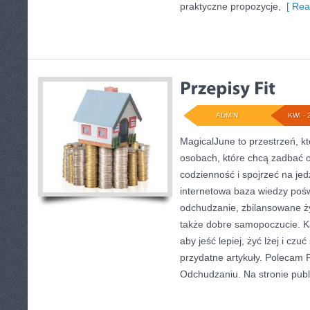
praktyczne propozycje,
[ Rea
ADMIN
KWI - 
MagicalJune to przestrzeń, k
osobach, które chcą zadbać o
codzienność i spojrzeć na je
internetowa baza wiedzy poś
odchudzanie, zbilansowane ży
także dobre samopoczucie. Ka
aby jeść lepiej, żyć lżej i czuć
przydatne artykuły. Polecam Fi
Odchudzaniu. Na stronie pub